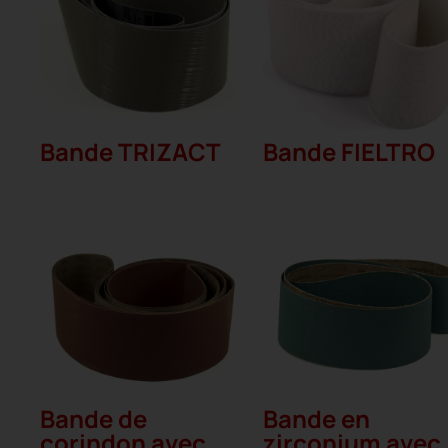
Bande TRIZACT
Bande FIELTRO
Bande de
Bande en
corindon avec
zirconium avec