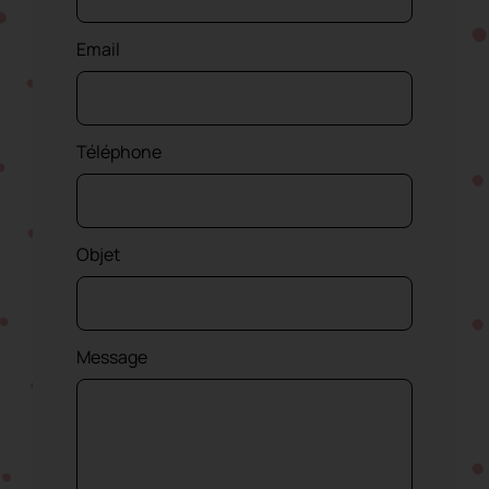
Bande de corindon céramique
avec support X
Email
Téléphone
Objet
Message
Bande en zirconium avec