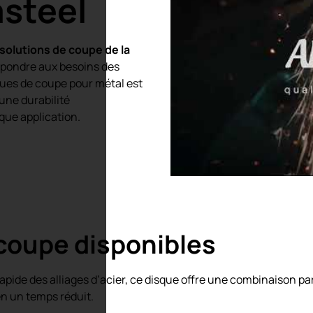
asteel
 solutions de coupe de la
épondre aux besoins des
ques de coupe pour métal est
une durabilité
que application.
coupe disponibles
de des alliages d’acier, ce disque offre une combinaison parfai
en un temps réduit.