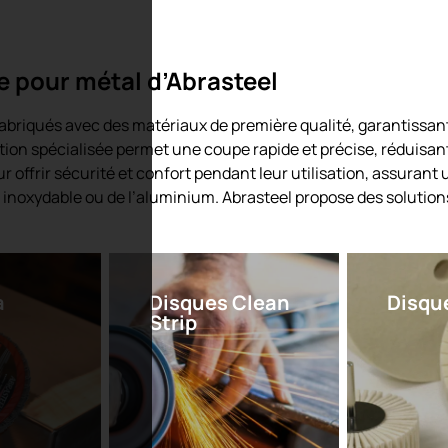
 pour métal d’Abrasteel
fabriqués avec des matériaux de première qualité, garantissan
n spécialisée permet une coupe rapide et précise, réduisant l’
r offrir sécurité et confort pendant leur utilisation, assurant 
r inoxydable ou de l’aluminium. Abrasteel propose des solutio
à
Disques Clean
Disque
Strip