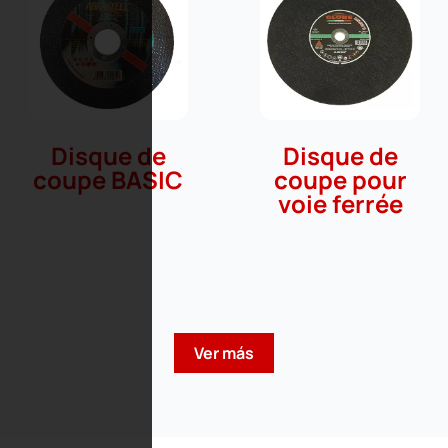
Disque de
Disque de
coupe BASIC
coupe pour
voie ferrée
Ver más