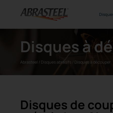
Skip to content
Disques
Disques à d
Abrasteel
/
Disques abrasifs
/
Disques à découper
Disques de cou