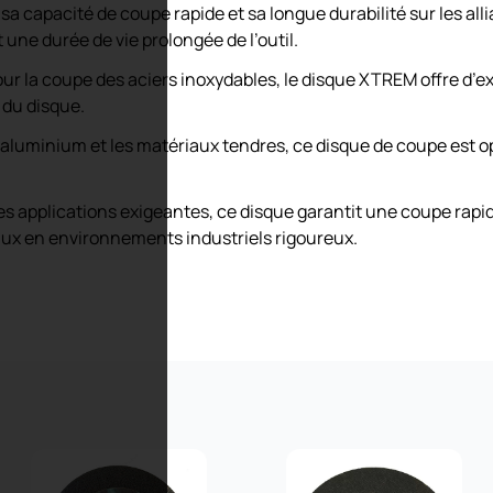
a capacité de coupe rapide et sa longue durabilité sur les allia
t une durée de vie prolongée de l’outil.
r la coupe des aciers inoxydables, le disque XTREM offre d’e
 du disque.
 l’aluminium et les matériaux tendres, ce disque de coupe est 
 applications exigeantes, ce disque garantit une coupe rapid
avaux en environnements industriels rigoureux.