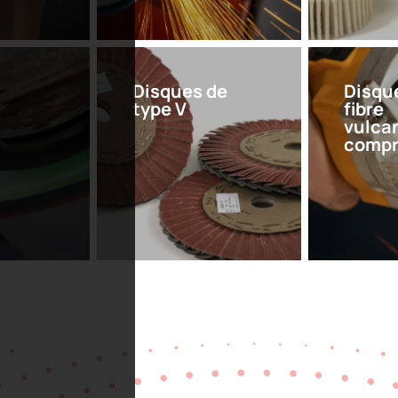
Disques de
Disqu
type V
fibre
vulca
compr