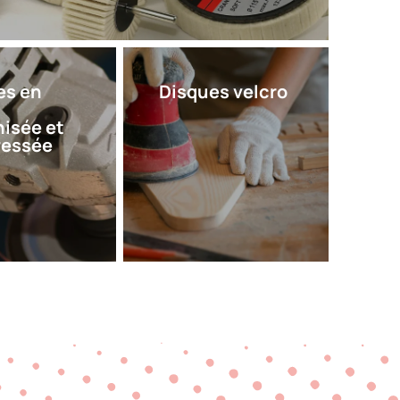
es en
Disques velcro
nisée et
essée