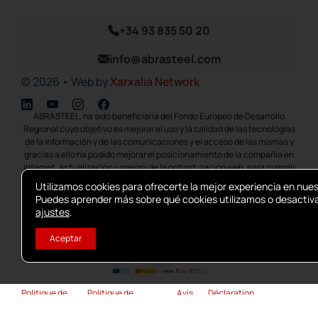
+34 93 835 50 20
info@abrasteel.com
© 2026 • Web by
Xarxalia Network
ABRASTEEL. ha sido beneficiaria del Fondo Europeo de Desarrollo
Regional cuyo objetivo es mejorar el uso y la calidad de las tecnologías
de la información y de las comunicaciones y el acceso de las mismas y
gracias a ello ha podido mejorar el posicionamiento de la compañía en
internet, actualización y mejora de la optimit¡zación web, para cumplir
con la transformación digital de las PYMES, ayudándolas a integrar
Utilizamos cookies para ofrecerte la mejor experiencia en nue
herramientas competitivas para reactivar su actividad, mejorando su
Puedes aprender más sobre qué cookies utilizamos o desactiva
productividad y Competitividad como medida para hacer frente al
ajustes
.
impacto económico de la COVID19. La implementación se llevo a cabo
en 2022. Para ello ha contado con el apoyo del programa TIC CÁMARAS
Aceptar
de la Cámara de Comercio de Manresa.
Politique de
Politique de
Avis
Déclaration
cookies
confidentialité
légal
d’accessibilité