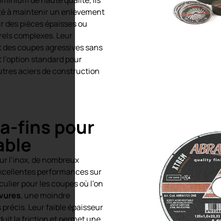
ité à maintenir un enlèvement
r des pièces épaisses ou
urels complexes. Leur
t des coupes agressives sans
it l’option standard pour
autres aciers de construction
a-fins pour
able
our l’inox, de nombreux
excellentes performances sur
culier pour les coupes où l’on
vures
, une moindre
 précis. Leur faible épaisseur
it la friction et permet une