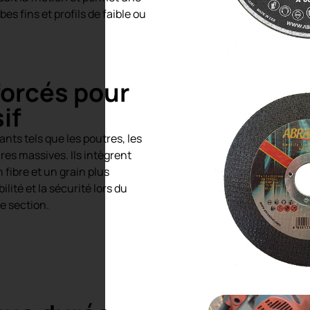
es fins et profils de faible ou
forcés pour
if
nts tels que les poutres, les
res massives. Ils intègrent
 fibre et un grain plus
ilité et la sécurité lors du
de section.