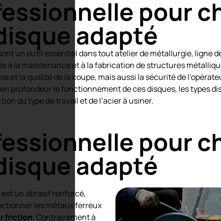
essionnelle pour ch
e disque adapté
ont un outil essentiel dans tout atelier de métallurgie, ligne 
e à la maintenance et à la fabrication de structures métalliqu
 et la qualité de la coupe, mais aussi la sécurité de l’opérateu
 en profondeur le fonctionnement de ces disques, les types dis
ion du type de travail et de l’acier à usiner.
essionnelle pour ch
e disque adapté
est un abrasif renforcé,
ctionner les métaux ferreux
 friction
. Contrairement à