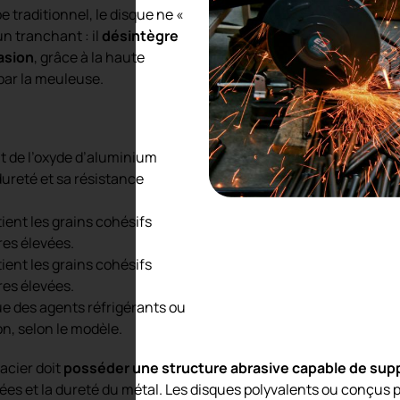
e traditionnel, le disque ne «
n tranchant : il
désintègre
rasion
, grâce à la haute
par la meuleuse.
t de l’oxyde d’aluminium
dureté et sa résistance
ient les grains cohésifs
es élevées.
ient les grains cohésifs
es élevées.
que des agents réfrigérants ou
on, selon le modèle.
’acier doit
posséder une structure abrasive capable de sup
ées et la dureté du métal. Les disques polyvalents ou conçus