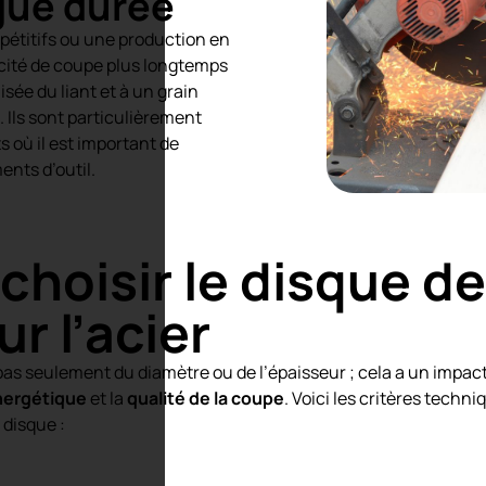
gue durée
pétitifs ou une production en
acité de coupe plus longtemps
sée du liant et à un grain
e. Ils sont particulièrement
 où il est important de
nts d’outil.
hoisir le disque d
r l’acier
as seulement du diamètre ou de l’épaisseur ; cela a un impact
ergétique
et la
qualité de la coupe
. Voici les critères techn
 disque :