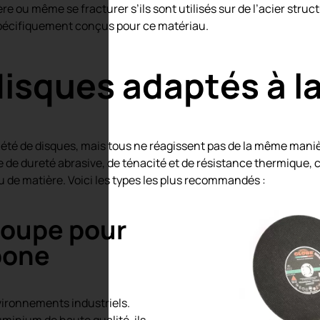
re ou même se fracturer s’ils sont utilisés sur de l’acier struct
 spécifiquement conçus pour ce matériau.
disques adaptés à l
été de disques, mais tous ne réagissent pas de la même manièr
e de
dureté abrasive
, de
ténacité
et de
résistance thermique
, 
u de matière. Voici les types les plus recommandés :
coupe pour
bone
nvironnements industriels.
luminium
de haute qualité, ils