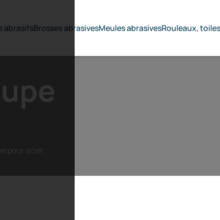
 abrasifs
Brosses abrasives
Meules abrasives
Rouleaux, toile
oupe
e pour acier