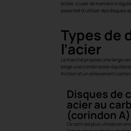
brûler, s’user de manière irréguliè
essentiel d’utiliser des disques
Types de 
l’acier
Le marché propose une large vari
exige une combinaison équilibré
friction et un enlèvement contin
Disques de 
acier au car
(corindon A)
Ce sont les plus utilisés en e
Fabriqués avec de l’
oxyde d’a