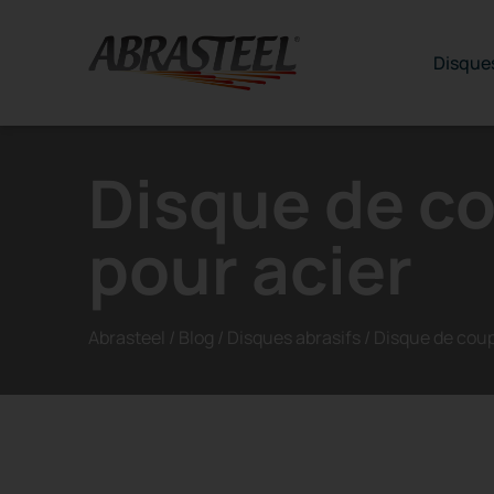
Skip to content
Disques
Disque de c
pour acier
Abrasteel
/
Blog
/
Disques abrasifs
/
Disque de coup