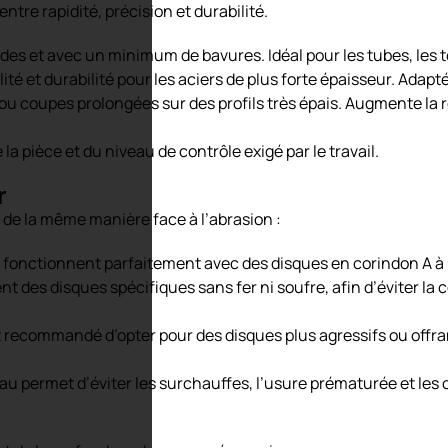
entre rapidité, précision et durabilité.
des et avec un minimum de bavures. Idéal pour les tubes, les tôl
lité et durabilité pour les aciers de plus forte épaisseur. Ada
ou coupes prolongées sur des profils très épais. Augmente la r
la pièce et du niveau de contrôle exigé par le travail.
r
 de la même manière face à l’abrasion :
: fonctionnent parfaitement avec des disques en corindon A à
nt des disques spécifiques sans fer ni soufre, afin d’éviter la
est recommandé d’opter pour des disques plus agressifs ou offr
iau permet d’éviter les surchauffes, l’usure prématurée et les