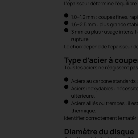
L’épaisseur détermine l’équilibre 
1,0–1,2 mm : coupes fines, rapi
1,6–2,5 mm : plus grande stabi
3 mm ou plus : usage intensif 
rupture.
Le choix dépend de l’épaisseur de 
Type d’acier à coupe
Tous les aciers ne réagissent pas
Aciers au carbone standards 
Aciers inoxydables : nécessite
ultérieure.
Aciers alliés ou trempés : il 
thermique.
Identifier correctement le matér
Diamètre du disque