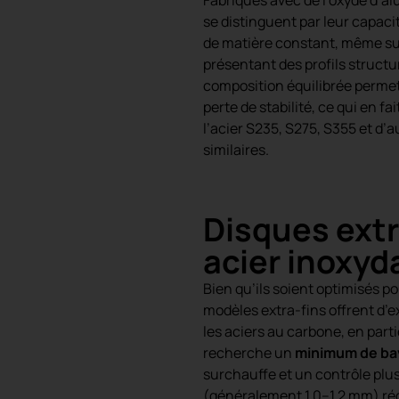
se distinguent par leur capac
de matière constant, même su
présentant des profils struct
composition équilibrée perme
perte de stabilité, ce qui en fa
l’acier S235, S275, S355 et d’
similaires.
Disques extr
acier inoxyd
Bien qu’ils soient optimisés p
modèles extra-fins offrent d’
les aciers au carbone, en parti
recherche un
minimum de ba
surchauffe et un contrôle plus
(généralement 1,0–1,2 mm) rédu