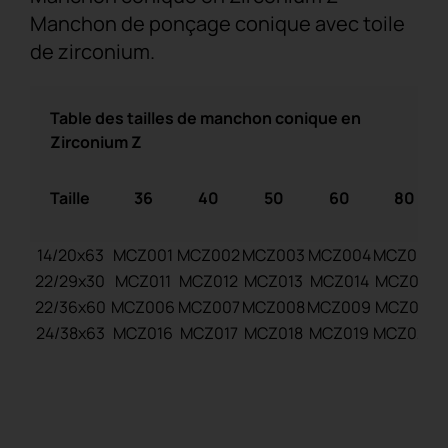
Manchon de ponçage conique avec toile
de zirconium.
Table des tailles de manchon conique en
Zirconium Z
Taille
36
40
50
60
80
14/20x63
MCZ001
MCZ002
MCZ003
MCZ004
MCZ005
22/29x30
MCZ011
MCZ012
MCZ013
MCZ014
MCZ015
22/36x60
MCZ006
MCZ007
MCZ008
MCZ009
MCZ010
24/38x63
MCZ016
MCZ017
MCZ018
MCZ019
MCZ020