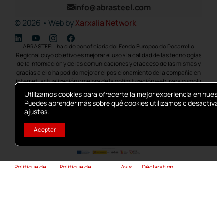
info@abrasteel.com
© 2026 • Web by
Xarxalia Network
ABRASTEEL. ha sido beneficiaria del Fondo Europeo de Desarrollo
Regional cuyo objetivo es mejorar el uso y la calidad de las tecnologías
de la información y de las comunicaciones y el acceso de las mismas y
gracias a ello ha podido mejorar el posicionamiento de la compañía en
internet, actualización y mejora de la optimit¡zación web, para cumplir
con la transformación digital de las PYMES, ayudándolas a integrar
Utilizamos cookies para ofrecerte la mejor experiencia en nue
herramientas competitivas para reactivar su actividad, mejorando su
Puedes aprender más sobre qué cookies utilizamos o desactiva
productividad y Competitividad como medida para hacer frente al
ajustes
.
impacto económico de la COVID19. La implementación se llevo a cabo
en 2022. Para ello ha contado con el apoyo del programa TIC CÁMARAS
Aceptar
de la Cámara de Comercio de Manresa.
Politique de
Politique de
Avis
Déclaration
cookies
confidentialité
légal
d’accessibilité