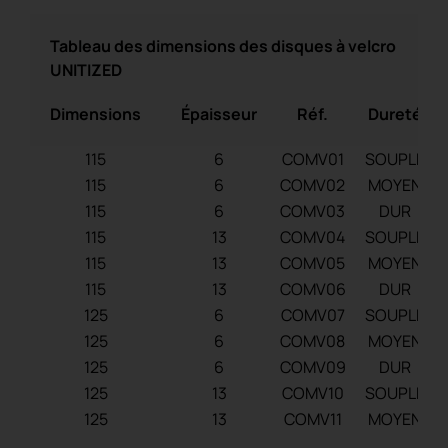
Tableau des dimensions des disques à velcro
UNITIZED
Dimensions
Épaisseur
Réf.
Dureté
115
6
COMV01
SOUPLE
115
6
COMV02
MOYEN
115
6
COMV03
DUR
115
13
COMV04
SOUPLE
115
13
COMV05
MOYEN
115
13
COMV06
DUR
125
6
COMV07
SOUPLE
125
6
COMV08
MOYEN
125
6
COMV09
DUR
125
13
COMV10
SOUPLE
125
13
COMV11
MOYEN
125
13
COMV12
DUR