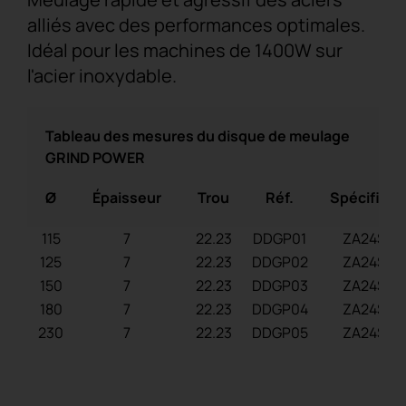
alliés avec des performances optimales.
Idéal pour les machines de 1400W sur
l'acier inoxydable.
Tableau des mesures du disque de meulage
GRIND POWER
Ø
Épaisseur
Trou
Réf.
Spécificat
115
7
22.23
DDGP01
ZA24SXB
125
7
22.23
DDGP02
ZA24SXB
150
7
22.23
DDGP03
ZA24SXB
180
7
22.23
DDGP04
ZA24SXB
230
7
22.23
DDGP05
ZA24SXB