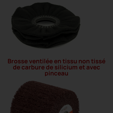
Brosse ventilée en tissu non tissé
de carbure de silicium et avec
pinceau