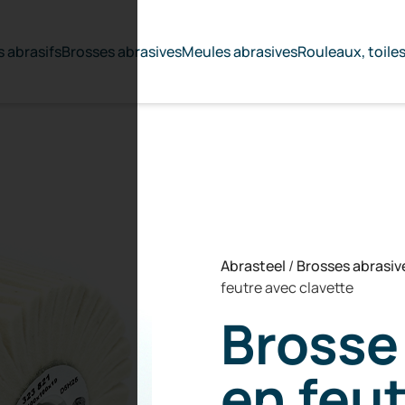
 abrasifs
Brosses abrasives
Meules abrasives
Rouleaux, toile
Abrasteel
/
Brosses abrasiv
feutre avec clavette
Brosse
en feu