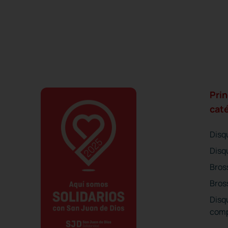
Prin
cat
Disq
Disq
Bros
Bros
Disq
comp