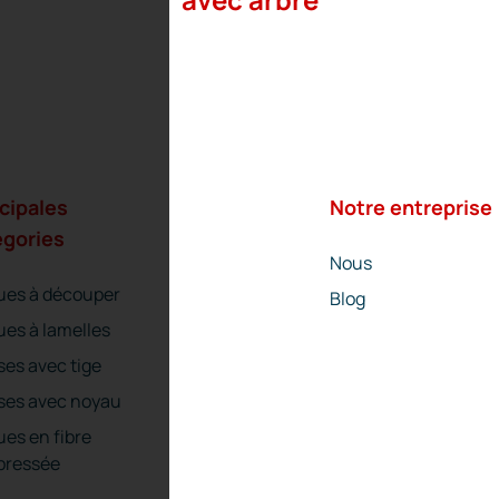
cipales
Notre entreprise
égories
Nous
ues à découper
Blog
ues à lamelles
ses avec tige
ses avec noyau
ues en fibre
ressée