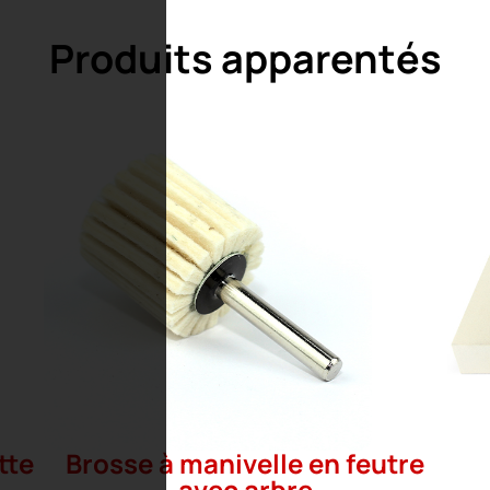
Produits apparentés
tte
Brosse à manivelle en feutre
avec arbre