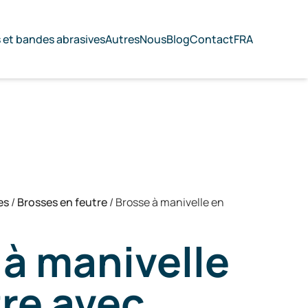
s et bandes abrasives
Autres
Nous
Blog
Contact
FRA
es
/
Brosses en feutre
/
Brosse à manivelle en
 à manivelle
tre avec