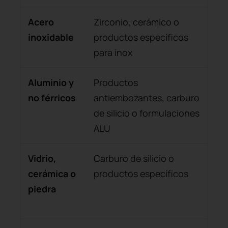
Acero
Zirconio, cerámico o
May
inoxidable
productos específicos
des
para inox
cor
Aluminio y
Productos
Ayu
no férricos
antiembozantes, carburo
adh
de silicio o formulaciones
al 
ALU
Vidrio,
Carburo de silicio o
Gra
cerámica o
productos específicos
par
piedra
frá