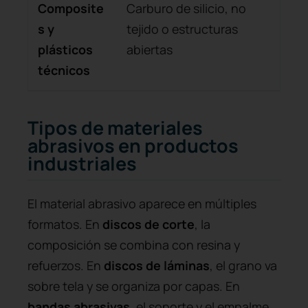
Composite
Carburo de silicio, no
Per
s y
tejido o estructuras
me
plásticos
abiertas
ev
técnicos
Tipos de materiales
abrasivos en productos
industriales
El material abrasivo aparece en múltiples
formatos. En
discos de corte
, la
composición se combina con resina y
refuerzos. En
discos de láminas
, el grano va
sobre tela y se organiza por capas. En
bandas abrasivas
, el soporte y el empalme