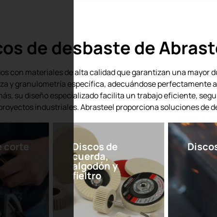
scos de desbaste de Abrast
dos con materiales de alta calidad que garantizan una mayor d
eza y granulometría específica, adecuándose perfectamente a 
s, su diseño especializado facilita un trabajo eficiente, seg
royectos industriales. Abrasteel proporciona soluciones de de
e corte
Discos de
Disco
cuerda,
algodón y
fieltro