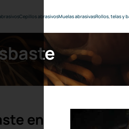
abrasivos
Cepillos abrasivos
Muelas abrasivas
Rollos, telas y
esbaste
aste en