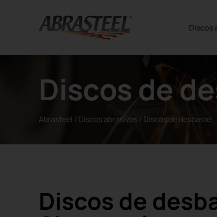
Skip to content
Discos 
Discos de d
Abrasteel
/
Discos abrasivos
/
Discos de desbaste
Discos de desb