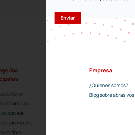
egorías
Empresa
cipales
¿Quiénes somos?
os de corte
Blog sobre abrasivos
os de láminas
los con eje
llos con núcleo
s de fibra