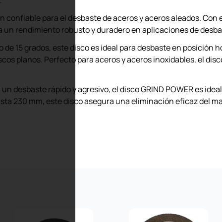
ión confiable para el desbaste de aceros y aceros aleados. C
a un rendimiento robusto y duradero en aplicaciones de desbas
 de 15 grados, este disco es ideal para desbaste en posición 
scos planos. Perfecto para aceros y aceros inoxidables, el d
un desbaste rápido y agresivo, el disco GRIND POWER es ideal
sta 230 mm, este disco asegura una eliminación eficaz del ma