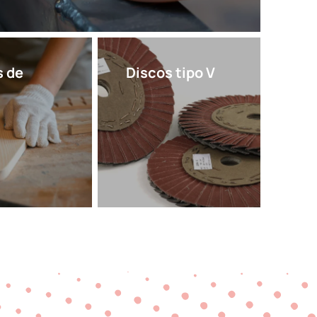
s de
Discos tipo V
o