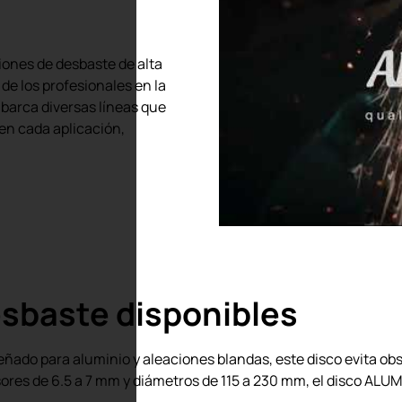
ones de desbaste de alta
de los profesionales en la
barca diversas líneas que
en cada aplicación,
esbaste disponibles
ñado para aluminio y aleaciones blandas, este disco evita ob
sores de 6.5 a 7 mm y diámetros de 115 a 230 mm, el disco ALUM
.