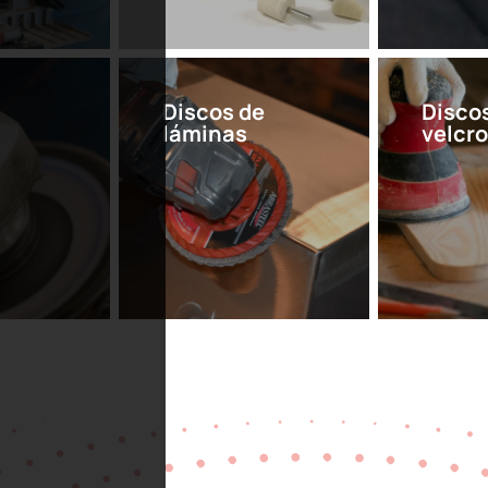
Discos de
Disco
láminas
velcr