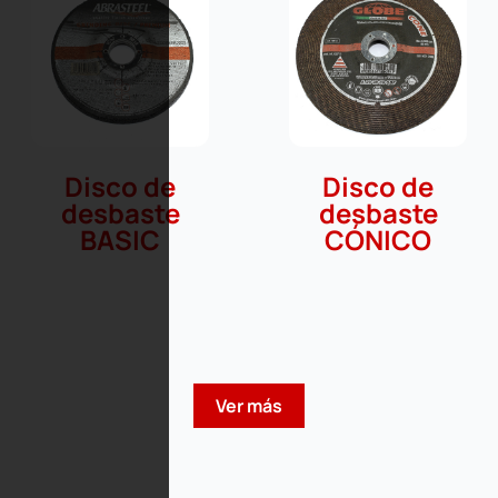
Disco de
Disco de
desbaste
desbaste
BASIC
CÓNICO
Ver más