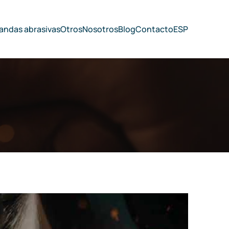
 bandas abrasivas
Otros
Nosotros
Blog
Contacto
ESP