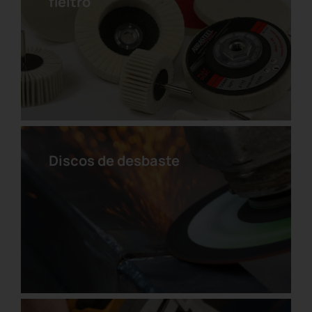
fieltro
Disco clean strip con agujero
Discos de desbaste