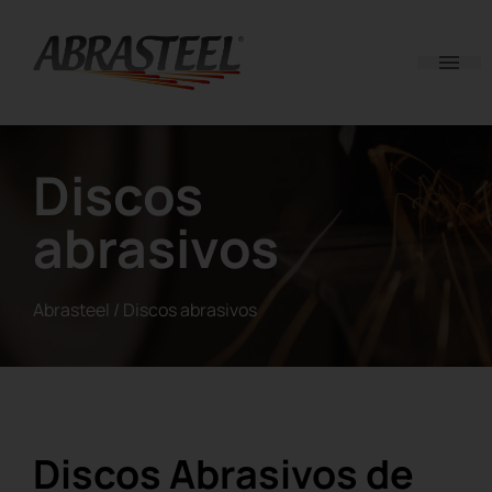
Skip to content
Discos
abrasivos
Abrasteel
/
Discos abrasivos
Discos Abrasivos de