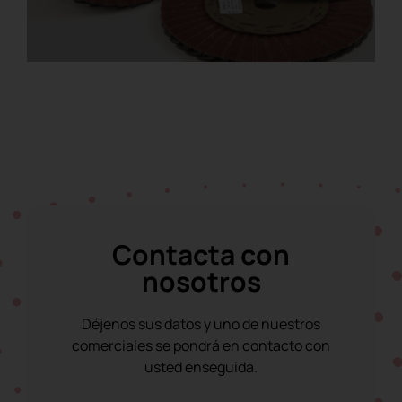
Disco clean strip PLUS
Contacta con
nosotros
Déjenos sus datos y uno de nuestros
comerciales se pondrá en contacto con
Disco clean strip RED
usted enseguida.