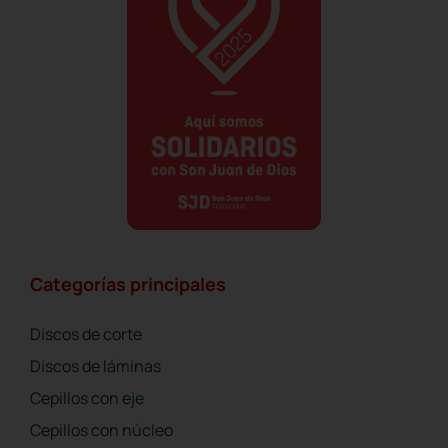
Disco crank montado sobre un
Categorías principales
soporte de fibra
Discos de corte
Discos de láminas
Cepillos con eje
Cepillos con núcleo