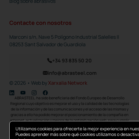
Blog sobre abrasivos
Contacte con nosotros
Marconi s/n, Nave 5 Polígono Industrial Salelles II
08253 Sant Salvador de Guardiola
+34 93 835 50 20
info@abrasteel.com
© 2026 • Web by
Xarxalia Network
ABRASTEEL. ha sido beneficiaria del Fondo Europeo de Desarrollo
Regional cuyo objetivo es mejorar el uso y la calidad de las tecnologías
de la información y de las comunicaciones y el acceso de las mismas y
gracias a ello ha podido mejorar el posicionamiento de la compañía en
internet, actualización y mejora de la optimit¡zación web, para cumplir
con la transformación digital de las PYMES, ayudándolas a integrar
Utilizamos cookies para ofrecerte la mejor experiencia en nue
herramientas competitivas para reactivar su actividad, mejorando su
Puedes aprender más sobre qué cookies utilizamos o desactiva
productividad y Competitividad como medida para hacer frente al