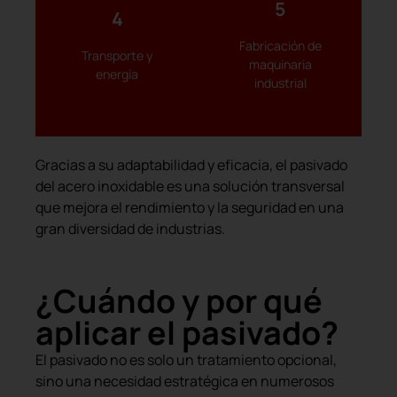
5
cambios térmicos y
mecanización, el pasivado
4
vibraciones, salinidad,
calderería o la
componentes sometidos a
residuos metálicos, como la
Fabricación de
el pasivado protege
Transporte y
de aceites, virutas o
maquinaria
aeronáutico y energético,
energía
En entornos con presencia
industrial
ferroviario, naval,
En sectores como el
Gracias a su adaptabilidad y eficacia, el pasivado
del acero inoxidable es una solución transversal
que mejora el rendimiento y la seguridad en una
gran diversidad de industrias.
¿Cuándo y por qué
aplicar el pasivado?
El pasivado no es solo un tratamiento opcional,
sino una necesidad estratégica en numerosos