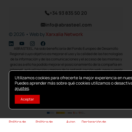
+34 93 835 50 20
info@abrasteel.com
© 2026 • Web by
Xarxalia Network
ABRASTEEL. ha sido beneficiaria del Fondo Europeo de Desarrollo
Regional cuyo objetivo es mejorar el uso y la calidad de las tecnologías
de la información y de las comunicaciones y el acceso de las mismas y
gracias a ello ha podido mejorar el posicionamiento de la compañía en
internet, actualización y mejora de la optimit¡zación web, para cumplir
con la transformación digital de las PYMES, ayudándolas a integrar
Utilizamos cookies para ofrecerte la mejor experiencia en nue
herramientas competitivas para reactivar su actividad, mejorando su
Puedes aprender más sobre qué cookies utilizamos o desactiva
productividad y Competitividad como medida para hacer frente al
ajustes
.
impacto económico de la COVID19. La implementación se llevo a cabo
en 2022. Para ello ha contado con el apoyo del programa TIC CÁMARAS
Aceptar
de la Cámara de Comercio de Manresa.
Política de
Política de
Aviso
Declaración de
cookies
privacidad
legal
accesibilidad