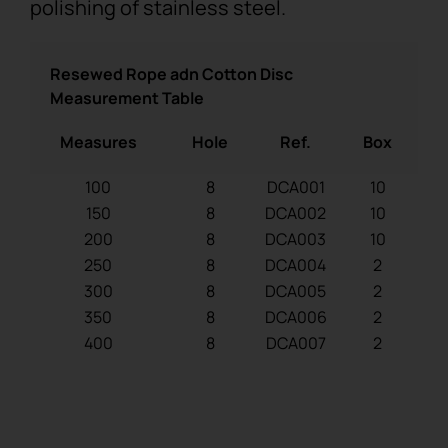
polishing of stainless steel.
Resewed Rope adn Cotton Disc
Measurement Table
Measures
Hole
Ref.
Box
100
8
DCA001
10
150
8
DCA002
10
200
8
DCA003
10
250
8
DCA004
2
300
8
DCA005
2
350
8
DCA006
2
400
8
DCA007
2