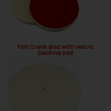
Felt Crank disc with velcro
backing pad