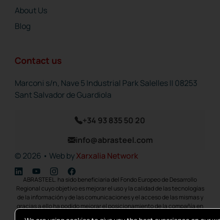
About Us
Blog
Contact us
Marconi s/n, Nave 5 Industrial Park Salelles II 08253
Sant Salvador de Guardiola
+34 93 835 50 20
info@abrasteel.com
© 2026 • Web by
Xarxalia Network
ABRASTEEL. ha sido beneficiaria del Fondo Europeo de Desarrollo
Regional cuyo objetivo es mejorar el uso y la calidad de las tecnologías
de la información y de las comunicaciones y el acceso de las mismas y
gracias a ello ha podido mejorar el posicionamiento de la compañía en
internet, actualización y mejora de la optimit¡zación web, para cumplir