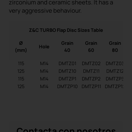
zirconium and ceramic sheets. It has a
very aggressive behaviour.
Z&C TURBO Flap Disc Sizes Table
Ø
Grain
Grain
Grain
Hole
(mm)
40
60
80
115
M14
DMTZ01
DMTZ02
DMTZ03
125
M14
DMTZ10
DMTZ11
DMTZ12
115
M14
DMTZP1
DMTZP2
DMTZP3
125
M14
DMTZP10
DMTZP11
DMTZP12
D
Contacta con nosotros