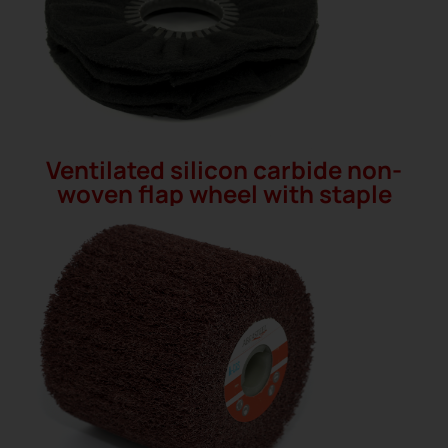
Ventilated silicon carbide non-
woven flap wheel with staple