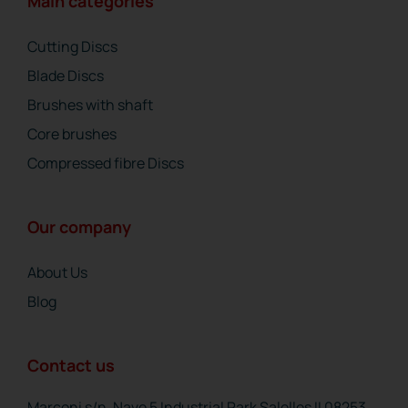
Main categories
Cutting Discs
Blade Discs
Brushes with shaft
Core brushes
Compressed fibre Discs
Our company
About Us
Blog
Contact us
Marconi s/n, Nave 5 Industrial Park Salelles II 08253