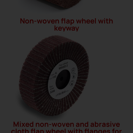
Non-woven flap wheel with
keyway
Mixed non-woven and abrasive
cloth flap wheel with flanges for